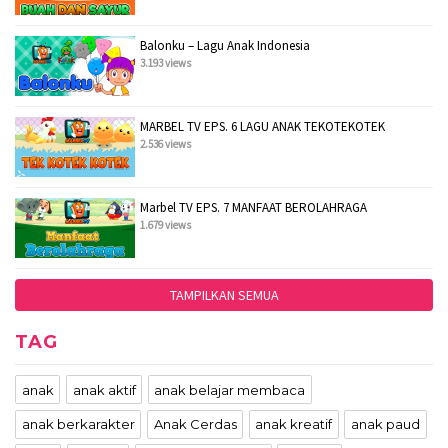
Balonku – Lagu Anak Indonesia
3.193 views
MARBEL TV EPS. 6 LAGU ANAK TEKOTEKOTEK
2.536 views
Marbel TV EPS. 7 MANFAAT BEROLAHRAGA
1.679 views
TAMPILKAN SEMUA
TAG
anak
anak aktif
anak belajar membaca
anak berkarakter
Anak Cerdas
anak kreatif
anak paud