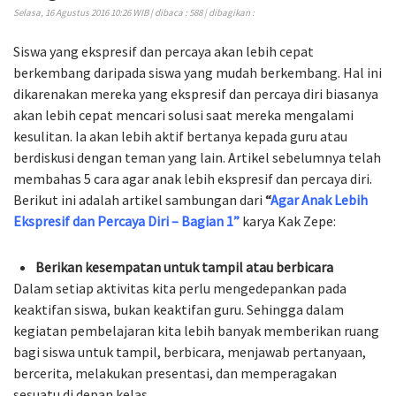
Selasa, 16 Agustus 2016 10:26 WIB | dibaca : 588 | dibagikan :
Siswa yang ekspresif dan percaya akan lebih cepat
berkembang daripada siswa yang mudah berkembang. Hal ini
dikarenakan mereka yang ekspresif dan percaya diri biasanya
akan lebih cepat mencari solusi saat mereka mengalami
kesulitan. Ia akan lebih aktif bertanya kepada guru atau
berdiskusi dengan teman yang lain. Artikel sebelumnya telah
membahas 5 cara agar anak lebih ekspresif dan percaya diri.
Berikut ini adalah artikel sambungan dari
“
Agar Anak Lebih
Ekspresif dan Percaya Diri – Bagian 1”
karya Kak Zepe:
Berikan kesempatan untuk tampil atau berbicara
Dalam setiap aktivitas kita perlu mengedepankan pada
keaktifan siswa, bukan keaktifan guru. Sehingga dalam
kegiatan pembelajaran kita lebih banyak memberikan ruang
bagi siswa untuk tampil, berbicara, menjawab pertanyaan,
bercerita, melakukan presentasi, dan memperagakan
sesuatu di depan kelas.