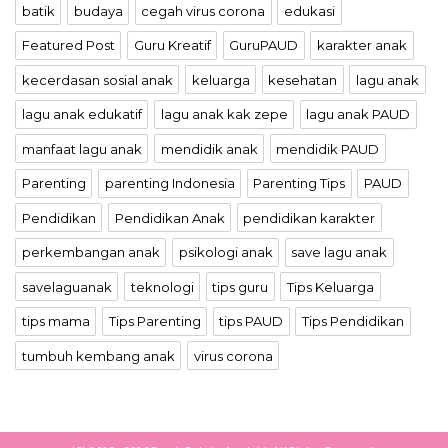
batik
budaya
cegah virus corona
edukasi
Featured Post
Guru Kreatif
GuruPAUD
karakter anak
kecerdasan sosial anak
keluarga
kesehatan
lagu anak
lagu anak edukatif
lagu anak kak zepe
lagu anak PAUD
manfaat lagu anak
mendidik anak
mendidik PAUD
Parenting
parenting Indonesia
Parenting Tips
PAUD
Pendidikan
Pendidikan Anak
pendidikan karakter
perkembangan anak
psikologi anak
save lagu anak
savelaguanak
teknologi
tips guru
Tips Keluarga
tips mama
Tips Parenting
tips PAUD
Tips Pendidikan
tumbuh kembang anak
virus corona