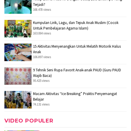
Terjadi?
168.478 views
Kumpulan Lirik, Lagu, dan Tepuk Anak Muslim (Cocok
Untuk Pembelajaran Agama Islam)
163.064 views
15 Aktivitas Menyenangkan Untuk Melatih Motorik Halus
Anak
106.897 views
9 Tehnik Seni Rupa Favorit Anak-anak PAUD (Guru PAUD
Wajib Baca)
95.425 views
Macam Aktivitas “Ice Breaking” Praktis Penyemangat
Belajar
74.131 views
VIDEO POPULER