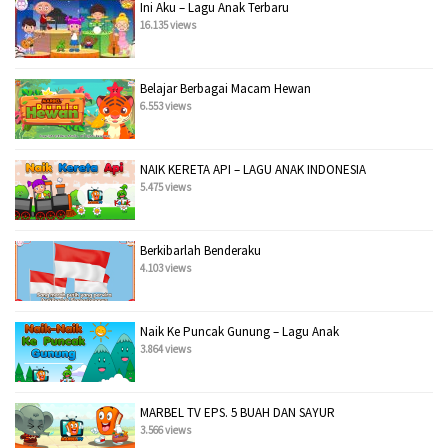
Ini Aku – Lagu Anak Terbaru
16.135 views
Belajar Berbagai Macam Hewan
6.553 views
NAIK KERETA API – LAGU ANAK INDONESIA
5.475 views
Berkibarlah Benderaku
4.103 views
Naik Ke Puncak Gunung – Lagu Anak
3.864 views
MARBEL TV EPS. 5 BUAH DAN SAYUR
3.566 views