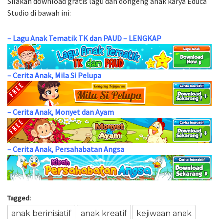
Silakan download gratis lagu dan dongeng anak karya Educa
Studio di bawah ini:
–
Lagu Anak Tematik TK dan PAUD – LENGKAP
–
Cerita Anak, Mila Si Pelupa
–
Cerita Anak, Monyet dan Ayam
–
Cerita Anak, Persahabatan Angsa
Tagged:
anak berinisiatif
anak kreatif
kejiwaan anak