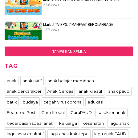
2.535 views
Marbel TV EPS. 7 MANFAAT BEROLAHRAGA
1.678 views
TAMPILKAN SEMUA
TAG
anak
anak aktif
anak belajar membaca
anak berkarakter
Anak Cerdas
anak kreatif
anak paud
batik
budaya
cegah virus corona
edukasi
Featured Post
Guru Kreatif
GuruPAUD
karakter anak
kecerdasan sosial anak
keluarga
kesehatan
lagu anak
lagu anak edukatif
lagu anak kak zepe
lagu anak PAUD