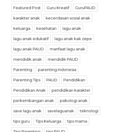
Featured Post
Guru Kreatif
GuruPAUD
karakter anak
kecerdasan sosial anak
keluarga
kesehatan
lagu anak
lagu anak edukatif
lagu anak kak zepe
lagu anak PAUD
manfaat lagu anak
mendidik anak
mendidik PAUD
Parenting
parenting Indonesia
Parenting Tips
PAUD
Pendidikan
Pendidikan Anak
pendidikan karakter
perkembangan anak
psikologi anak
save lagu anak
savelaguanak
teknologi
tips guru
Tips Keluarga
tips mama
Tips Parenting
tips PAUD