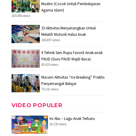
Muslim (Cocok Untuk Pembelajaran
Agama Islam)
163.059 views
15 Aktivitas Menyenangkan Untuk
Melatih Motorik Halus Anak
106.897 views
9 Tehnik Seni Rupa Favorit Anak-anak
PAUD (Guru PAUD Wajib Baca)
95.423 views
Macam Aktivitas “Ice Breaking” Praktis
Penyemangat Belajar
74.131 views
VIDEO POPULER
Ini Aku – Lagu Anak Terbaru
16.135 views