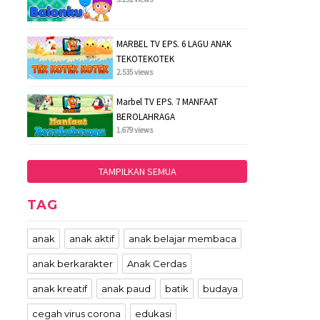
MARBEL TV EPS. 6 LAGU ANAK
TEKOTEKOTEK
2.535 views
Marbel TV EPS. 7 MANFAAT
BEROLAHRAGA
1.679 views
TAMPILKAN SEMUA
TAG
anak
anak aktif
anak belajar membaca
anak berkarakter
Anak Cerdas
anak kreatif
anak paud
batik
budaya
cegah virus corona
edukasi