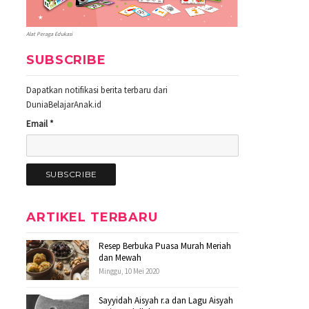
Alat Peraga Edukasi
SUBSCRIBE
Dapatkan notifikasi berita terbaru dari
DuniaBelajarAnak.id
Email *
ARTIKEL TERBARU
Resep Berbuka Puasa Murah Meriah
dan Mewah
Minggu, 10 Mei 2020
Sayyidah Aisyah r.a dan Lagu Aisyah