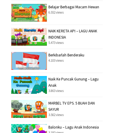
Belajar Berbagai Macam Hewan
6.552 views
NAIK KERETA API – LAGU ANAK
INDONESIA
5.473 views
Berkibarlah Benderaku
4.103 views
Naik Ke Puncak Gunung – Lagu
Anak
3.863 views
MARBEL TV EPS. 5 BUAH DAN
SAYUR
3.562 views
Balonku – Lagu Anak Indonesia
3.192 views