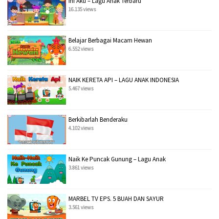
Ini Aku – Lagu Anak Terbaru
16.135 views
Belajar Berbagai Macam Hewan
6.552 views
NAIK KERETA API – LAGU ANAK INDONESIA
5.467 views
Berkibarlah Benderaku
4.102 views
Naik Ke Puncak Gunung – Lagu Anak
3.861 views
MARBEL TV EPS. 5 BUAH DAN SAYUR
3.561 views