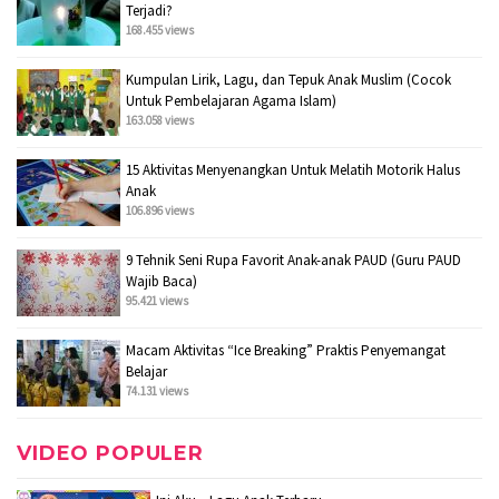
Terjadi?
168.455 views
Kumpulan Lirik, Lagu, dan Tepuk Anak Muslim (Cocok
Untuk Pembelajaran Agama Islam)
163.058 views
15 Aktivitas Menyenangkan Untuk Melatih Motorik Halus
Anak
106.896 views
9 Tehnik Seni Rupa Favorit Anak-anak PAUD (Guru PAUD
Wajib Baca)
95.421 views
Macam Aktivitas “Ice Breaking” Praktis Penyemangat
Belajar
74.131 views
VIDEO POPULER