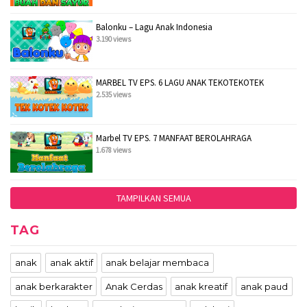
Balonku – Lagu Anak Indonesia
3.190 views
MARBEL TV EPS. 6 LAGU ANAK TEKOTEKOTEK
2.535 views
Marbel TV EPS. 7 MANFAAT BEROLAHRAGA
1.678 views
TAMPILKAN SEMUA
TAG
anak
anak aktif
anak belajar membaca
anak berkarakter
Anak Cerdas
anak kreatif
anak paud