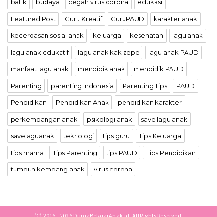
batik
budaya
cegah virus corona
edukasi
Featured Post
Guru Kreatif
GuruPAUD
karakter anak
kecerdasan sosial anak
keluarga
kesehatan
lagu anak
lagu anak edukatif
lagu anak kak zepe
lagu anak PAUD
manfaat lagu anak
mendidik anak
mendidik PAUD
Parenting
parenting Indonesia
Parenting Tips
PAUD
Pendidikan
Pendidikan Anak
pendidikan karakter
perkembangan anak
psikologi anak
save lagu anak
savelaguanak
teknologi
tips guru
Tips Keluarga
tips mama
Tips Parenting
tips PAUD
Tips Pendidikan
tumbuh kembang anak
virus corona
(C) 2016 - 2026 DuniaBelajarAnak.id. All Rights Reserved.