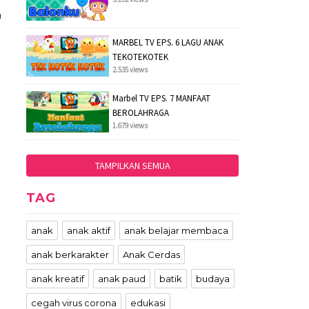
a
MARBEL TV EPS. 6 LAGU ANAK
TEKOTEKOTEK
2.535 views
Marbel TV EPS. 7 MANFAAT
BEROLAHRAGA
1.679 views
.
TAMPILKAN SEMUA
TAG
anak
anak aktif
anak belajar membaca
anak berkarakter
Anak Cerdas
anak kreatif
anak paud
batik
budaya
cegah virus corona
edukasi