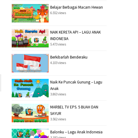
Belajar Berbagai Macam Hewan
6.552 views
NAIK KERETA API – LAGU ANAK
INDONESIA
5.473 views
Berkibarlah Benderaku
4.103 views
Naik Ke Puncak Gunung – Lagu
Anak
3.863 views
MARBEL TV EPS. 5 BUAH DAN
SAYUR
3.562 views
Balonku – Lagu Anak Indonesia
3.192 views