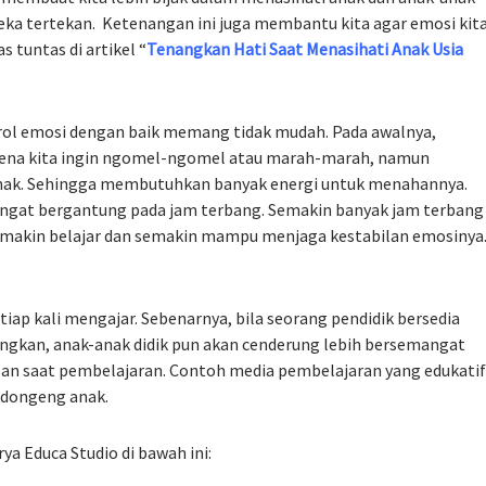
ka tertekan. Ketenangan ini juga membantu kita agar emosi kit
s tuntas di artikel “
Tenangkan Hati Saat Menasihati Anak Usia
ol emosi dengan baik memang tidak mudah. Pada awalnya,
rena kita ingin ngomel-ngomel atau marah-marah, namun
k-anak. Sehingga membutuhkan banyak energi untuk menahannya.
gat bergantung pada jam terbang. Semakin banyak jam terbang
emakin belajar dan semakin mampu menjaga kestabilan emosinya
iap kali mengajar. Sebenarnya, bila seorang pendidik bersedia
kan, anak-anak didik pun akan cenderung lebih bersemangat
san saat pembelajaran. Contoh media pembelajaran yang edukatif
 dongeng anak.
ya Educa Studio di bawah ini: