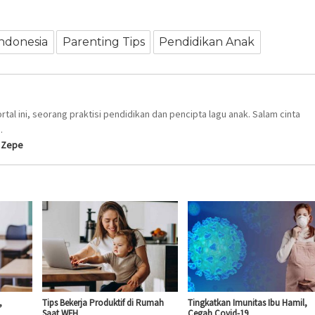
Indonesia
Parenting Tips
Pendidikan Anak
ortal ini, seorang praktisi pendidikan dan pencipta lagu anak. Salam cinta
.
k Zepe
,
Tips Bekerja Produktif di Rumah
Tingkatkan Imunitas Ibu Hamil,
Saat WFH
Cegah Covid-19