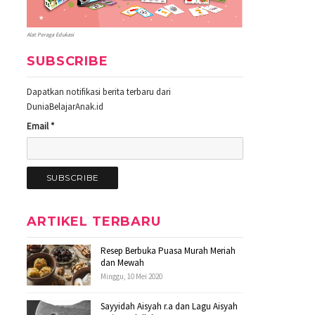
Alat Peraga Edukasi
SUBSCRIBE
Dapatkan notifikasi berita terbaru dari
DuniaBelajarAnak.id
Email *
ARTIKEL TERBARU
Resep Berbuka Puasa Murah Meriah
dan Mewah
Minggu, 10 Mei 2020
Sayyidah Aisyah r.a dan Lagu Aisyah