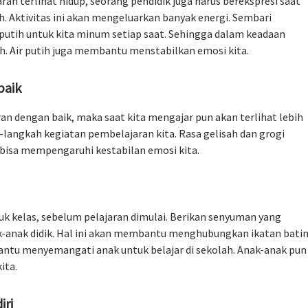
ran terlihat hidup, seorang pendidik juga harus berekspresi saat
 Aktivitas ini akan mengeluarkan banyak energi. Sembari
putih untuk kita minum setiap saat. Sehingga dalam keadaan
uh. Air putih juga membantu menstabilkan emosi kita.
baik
n dengan baik, maka saat kita mengajar pun akan terlihat lebih
-langkah kegiatan pembelajaran kita. Rasa gelisah dan grogi
 bisa mempengaruhi kestabilan emosi kita.
k kelas, sebelum pelajaran dimulai. Berikan senyuman yang
nak-anak didik. Hal ini akan membantu menghubungkan ikatan bati
antu menyemangati anak untuk belajar di sekolah. Anak-anak pun
ita.
iri