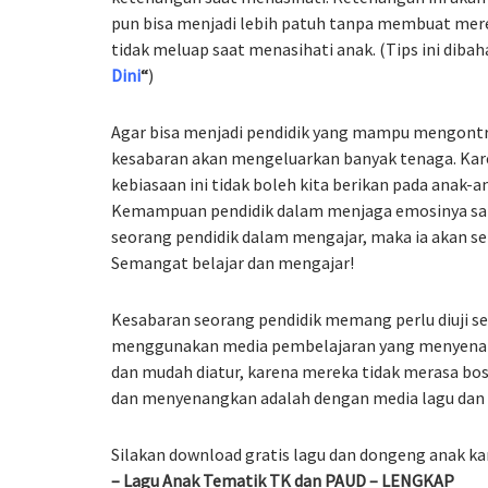
pun bisa menjadi lebih patuh tanpa membuat mere
tidak meluap saat menasihati anak. (Tips ini dibaha
Dini
“
)
Agar bisa menjadi pendidik yang mampu mengontr
kesabaran akan mengeluarkan banyak tenaga. Ka
kebiasaan ini tidak boleh kita berikan pada ana
Kemampuan pendidik dalam menjaga emosinya san
seorang pendidik dalam mengajar, maka ia akan s
Semangat belajar dan mengajar!
Kesabaran seorang pendidik memang perlu diuji set
menggunakan media pembelajaran yang menyenang
dan mudah diatur, karena mereka tidak merasa bo
dan menyenangkan adalah dengan media lagu dan
Silakan download gratis lagu dan dongeng anak kar
–
Lagu Anak Tematik TK dan PAUD – LENGKAP