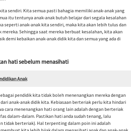
kita sendiri. Kita semua pasti bahagia memiliki anak-anak yang
ua itu tentunya anak-anak butuh belajar dari segala kesalahan
seperti anak-anak kita sendiri, maka kita akan lebih tulus dan
mereka. Sehingga saat mereka berbuat kesalahan, kita akan
k demi kebaikan anak-anak didik kita dan semua yang ada di
kan hati sebelum menasihati
ndidikan Anak
. Sebagai pendidik kita tidak boleh menenangkan mereka dengan
dari anak-anak didik kita. Kebiasaan berteriak perlu kita hindari
wa cara menenangkan hati orang lain adalah dengan berteriak
afas dalam-dalam. Pastikan hati anda sudah tenang, lalu
 tidak berteriak). Hal terpenting dalam poin ini adalah
 membuat kita lebih bijak dalam menasihati anak dan anak-anak