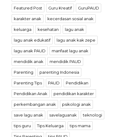
Featured Post
Guru Kreatif
GuruPAUD
karakter anak
kecerdasan sosial anak
keluarga
kesehatan
lagu anak
lagu anak edukatif
lagu anak kak zepe
lagu anak PAUD
manfaat lagu anak
mendidik anak
mendidik PAUD
Parenting
parenting Indonesia
Parenting Tips
PAUD
Pendidikan
Pendidikan Anak
pendidikan karakter
perkembangan anak
psikologi anak
save lagu anak
savelaguanak
teknologi
tips guru
Tips Keluarga
tips mama
Tips Parenting
tips PAUD