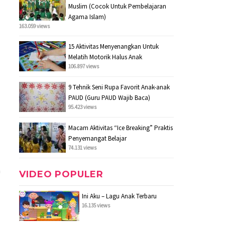
Muslim (Cocok Untuk Pembelajaran
Agama Islam)
163.059 views
15 Aktivitas Menyenangkan Untuk
Melatih Motorik Halus Anak
106.897 views
9 Tehnik Seni Rupa Favorit Anak-anak
PAUD (Guru PAUD Wajib Baca)
95.423 views
Macam Aktivitas “Ice Breaking” Praktis
Penyemangat Belajar
74.131 views
n
VIDEO POPULER
Ini Aku – Lagu Anak Terbaru
16.135 views