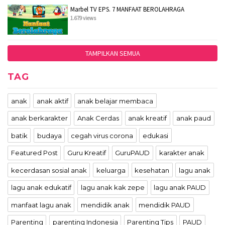
Marbel TV EPS. 7 MANFAAT BEROLAHRAGA
1.679 views
TAMPILKAN SEMUA
TAG
anak
anak aktif
anak belajar membaca
anak berkarakter
Anak Cerdas
anak kreatif
anak paud
batik
budaya
cegah virus corona
edukasi
Featured Post
Guru Kreatif
GuruPAUD
karakter anak
kecerdasan sosial anak
keluarga
kesehatan
lagu anak
lagu anak edukatif
lagu anak kak zepe
lagu anak PAUD
manfaat lagu anak
mendidik anak
mendidik PAUD
Parenting
parenting Indonesia
Parenting Tips
PAUD