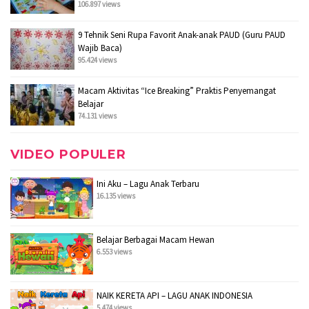
106.897 views
9 Tehnik Seni Rupa Favorit Anak-anak PAUD (Guru PAUD
Wajib Baca)
95.424 views
Macam Aktivitas “Ice Breaking” Praktis Penyemangat
Belajar
74.131 views
VIDEO POPULER
Ini Aku – Lagu Anak Terbaru
16.135 views
Belajar Berbagai Macam Hewan
6.553 views
NAIK KERETA API – LAGU ANAK INDONESIA
5.474 views