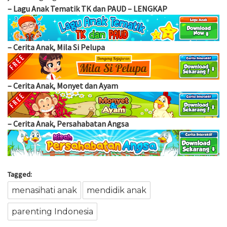
–
Lagu Anak Tematik TK dan PAUD – LENGKAP
–
Cerita Anak, Mila Si Pelupa
–
Cerita Anak, Monyet dan Ayam
–
Cerita Anak, Persahabatan Angsa
Tagged:
menasihati anak
mendidik anak
parenting Indonesia