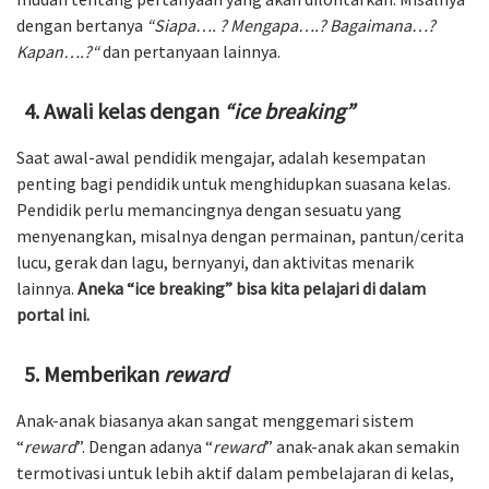
dengan bertanya
“Siapa…. ? Mengapa….? Bagaimana…?
Kapan….?“
dan pertanyaan lainnya.
Awali kelas dengan
“ice breaking”
Saat awal-awal pendidik mengajar, adalah kesempatan
penting bagi pendidik untuk menghidupkan suasana kelas.
Pendidik perlu memancingnya dengan sesuatu yang
menyenangkan, misalnya dengan permainan, pantun/cerita
lucu, gerak dan lagu, bernyanyi, dan aktivitas menarik
lainnya.
Aneka “ice breaking” bisa kita pelajari di dalam
portal ini.
Memberikan
reward
Anak-anak biasanya akan sangat menggemari sistem
“
reward
”. Dengan adanya “
reward
” anak-anak akan semakin
termotivasi untuk lebih aktif dalam pembelajaran di kelas,