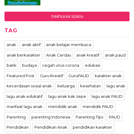
TAMPILKAN SEMUA
TAG
anak
anak aktif
anak belajar membaca
anak berkarakter
Anak Cerdas
anak kreatif
anak paud
batik
budaya
cegah virus corona
edukasi
Featured Post
Guru Kreatif
GuruPAUD
karakter anak
kecerdasan sosial anak
keluarga
kesehatan
lagu anak
lagu anak edukatif
lagu anak kak zepe
lagu anak PAUD
manfaat lagu anak
mendidik anak
mendidik PAUD
Parenting
parenting Indonesia
Parenting Tips
PAUD
Pendidikan
Pendidikan Anak
pendidikan karakter