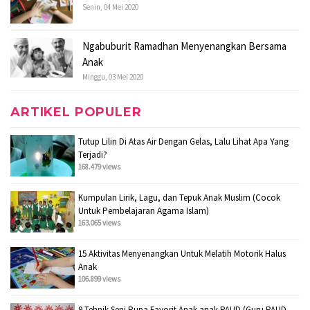
Senin, 04 Mei 2020
Ngabuburit Ramadhan Menyenangkan Bersama
Anak
Minggu, 03 Mei 2020
ARTIKEL POPULER
Tutup Lilin Di Atas Air Dengan Gelas, Lalu Lihat Apa Yang
Terjadi?
168.479 views
Kumpulan Lirik, Lagu, dan Tepuk Anak Muslim (Cocok
Untuk Pembelajaran Agama Islam)
163.065 views
15 Aktivitas Menyenangkan Untuk Melatih Motorik Halus
Anak
106.899 views
9 Tehnik Seni Rupa Favorit Anak-anak PAUD (Guru PAUD