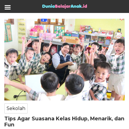
Sekolah
Tips Agar Suasana Kelas Hidup, Menarik, dan
Fun