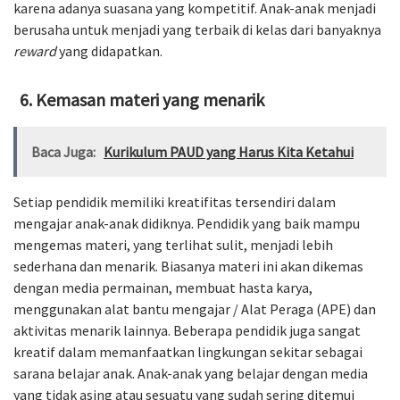
karena adanya suasana yang kompetitif. Anak-anak menjadi
berusaha untuk menjadi yang terbaik di kelas dari banyaknya
reward
yang didapatkan.
Kemasan materi yang menarik
Baca Juga:
Kurikulum PAUD yang Harus Kita Ketahui
Setiap pendidik memiliki kreatifitas tersendiri dalam
mengajar anak-anak didiknya. Pendidik yang baik mampu
mengemas materi, yang terlihat sulit, menjadi lebih
sederhana dan menarik. Biasanya materi ini akan dikemas
dengan media permainan, membuat hasta karya,
menggunakan alat bantu mengajar / Alat Peraga (APE) dan
aktivitas menarik lainnya. Beberapa pendidik juga sangat
kreatif dalam memanfaatkan lingkungan sekitar sebagai
sarana belajar anak. Anak-anak yang belajar dengan media
yang tidak asing atau sesuatu yang sudah sering ditemui