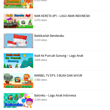
6.553 views
NAIK KERETA API – LAGU ANAK INDONESIA
5.475 views
Berkibarlah Benderaku
4.103 views
Naik Ke Puncak Gunung – Lagu Anak
3.864 views
MARBEL TV EPS. 5 BUAH DAN SAYUR
3.566 views
Balonku – Lagu Anak Indonesia
3.193 views