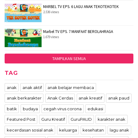
MARBEL TV EPS. 6 LAGU ANAK TEKOTEKOTEK
2.536 views
Marbel TV EPS. 7 MANFAAT BEROLAHRAGA
1.679 views
TAMPILKAN SEMUA
TAG
anak
anak aktif
anak belajar membaca
anak berkarakter
Anak Cerdas
anak kreatif
anak paud
batik
budaya
cegah virus corona
edukasi
Featured Post
Guru Kreatif
GuruPAUD
karakter anak
kecerdasan sosial anak
keluarga
kesehatan
lagu anak