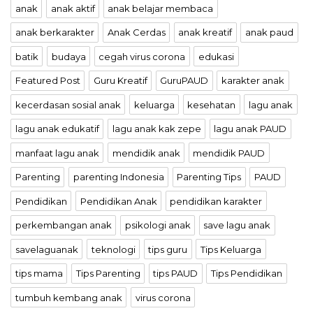
anak
anak aktif
anak belajar membaca
anak berkarakter
Anak Cerdas
anak kreatif
anak paud
batik
budaya
cegah virus corona
edukasi
Featured Post
Guru Kreatif
GuruPAUD
karakter anak
kecerdasan sosial anak
keluarga
kesehatan
lagu anak
lagu anak edukatif
lagu anak kak zepe
lagu anak PAUD
manfaat lagu anak
mendidik anak
mendidik PAUD
Parenting
parenting Indonesia
Parenting Tips
PAUD
Pendidikan
Pendidikan Anak
pendidikan karakter
perkembangan anak
psikologi anak
save lagu anak
savelaguanak
teknologi
tips guru
Tips Keluarga
tips mama
Tips Parenting
tips PAUD
Tips Pendidikan
tumbuh kembang anak
virus corona