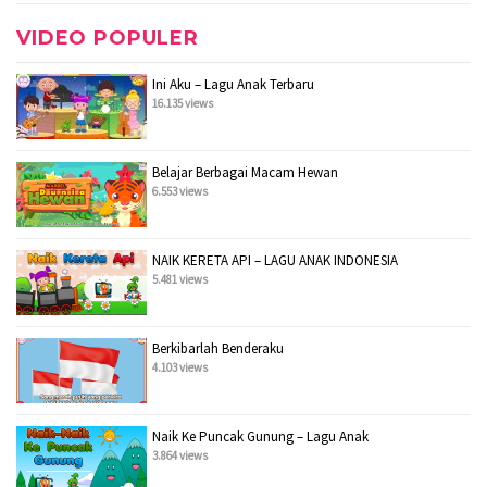
VIDEO POPULER
Ini Aku – Lagu Anak Terbaru
16.135 views
Belajar Berbagai Macam Hewan
6.553 views
NAIK KERETA API – LAGU ANAK INDONESIA
5.481 views
Berkibarlah Benderaku
4.103 views
Naik Ke Puncak Gunung – Lagu Anak
3.864 views