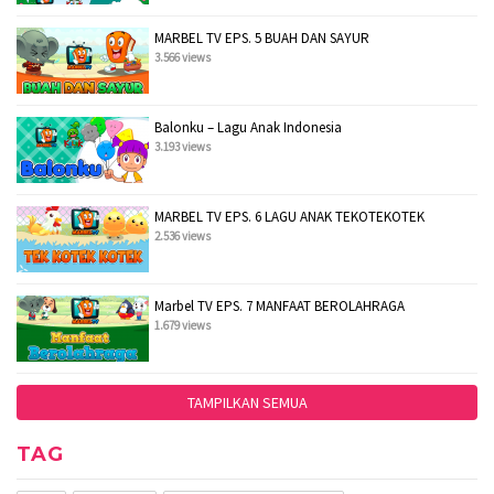
MARBEL TV EPS. 5 BUAH DAN SAYUR
3.566 views
Balonku – Lagu Anak Indonesia
3.193 views
MARBEL TV EPS. 6 LAGU ANAK TEKOTEKOTEK
2.536 views
Marbel TV EPS. 7 MANFAAT BEROLAHRAGA
1.679 views
TAMPILKAN SEMUA
TAG