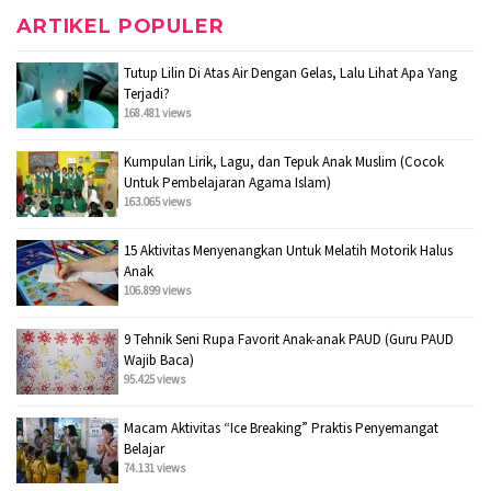
ARTIKEL POPULER
Tutup Lilin Di Atas Air Dengan Gelas, Lalu Lihat Apa Yang
Terjadi?
168.481 views
Kumpulan Lirik, Lagu, dan Tepuk Anak Muslim (Cocok
Untuk Pembelajaran Agama Islam)
163.065 views
15 Aktivitas Menyenangkan Untuk Melatih Motorik Halus
Anak
106.899 views
9 Tehnik Seni Rupa Favorit Anak-anak PAUD (Guru PAUD
Wajib Baca)
95.425 views
Macam Aktivitas “Ice Breaking” Praktis Penyemangat
Belajar
74.131 views