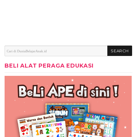
BELI ALAT PERAGA EDUKASI