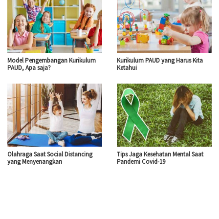
Model Pengembangan Kurikulum
Kurikulum PAUD yang Harus Kita
PAUD, Apa saja?
Ketahui
Olahraga Saat Social Distancing
Tips Jaga Kesehatan Mental Saat
yang Menyenangkan
Pandemi Covid-19