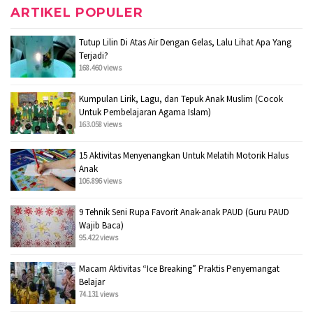
ARTIKEL POPULER
Tutup Lilin Di Atas Air Dengan Gelas, Lalu Lihat Apa Yang
Terjadi?
168.460 views
Kumpulan Lirik, Lagu, dan Tepuk Anak Muslim (Cocok
Untuk Pembelajaran Agama Islam)
163.058 views
15 Aktivitas Menyenangkan Untuk Melatih Motorik Halus
Anak
106.896 views
9 Tehnik Seni Rupa Favorit Anak-anak PAUD (Guru PAUD
Wajib Baca)
95.422 views
Macam Aktivitas “Ice Breaking” Praktis Penyemangat
Belajar
74.131 views