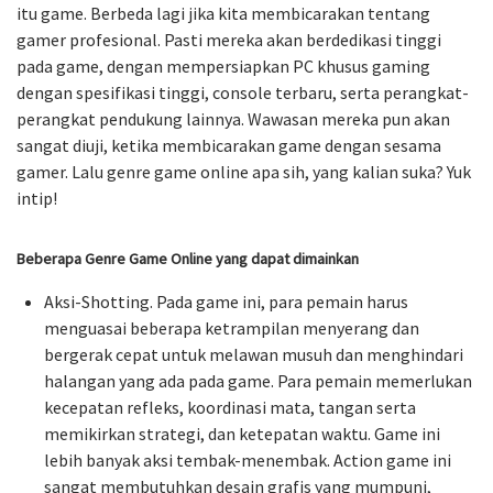
itu game. Berbeda lagi jika kita membicarakan tentang
gamer profesional. Pasti mereka akan berdedikasi tinggi
pada game, dengan mempersiapkan PC khusus gaming
dengan spesifikasi tinggi, console terbaru, serta perangkat-
perangkat pendukung lainnya. Wawasan mereka pun akan
sangat diuji, ketika membicarakan game dengan sesama
gamer. Lalu genre game online apa sih, yang kalian suka? Yuk
intip!
Beberapa Genre Game Online yang dapat dimainkan
Aksi-Shotting. Pada game ini, para pemain harus
menguasai beberapa ketrampilan menyerang dan
bergerak cepat untuk melawan musuh dan menghindari
halangan yang ada pada game. Para pemain memerlukan
kecepatan refleks, koordinasi mata, tangan serta
memikirkan strategi, dan ketepatan waktu. Game ini
lebih banyak aksi tembak-menembak. Action game ini
sangat membutuhkan desain grafis yang mumpuni,