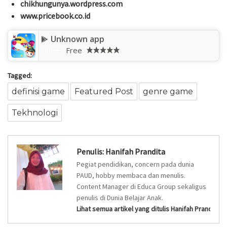
chikhungunya.wordpress.com
www.pricebook.co.id
Unknown app
Free
Price:
Tagged:
definisi game
Featured Post
genre game
Tekhnologi
Penulis:
Hanifah Prandita
Pegiat pendidikan, concern pada dunia
PAUD, hobby membaca dan menulis.
Content Manager di Educa Group sekaligus
penulis di Dunia Belajar Anak.
Lihat semua artikel yang ditulis Hanifah Prandita