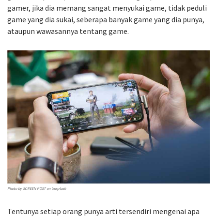
gamer, jika dia memang sangat menyukai game, tidak peduli
game yang dia sukai, seberapa banyak game yang dia punya,
ataupun wawasannya tentang game.
Photo by SCREEN POST on Unsplash
Tentunya setiap orang punya arti tersendiri mengenai apa