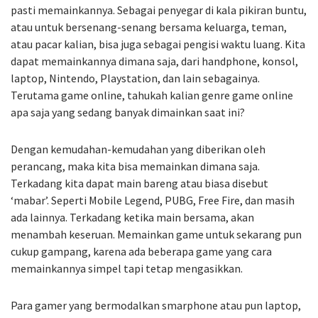
pasti memainkannya. Sebagai penyegar di kala pikiran buntu,
atau untuk bersenang-senang bersama keluarga, teman,
atau pacar kalian, bisa juga sebagai pengisi waktu luang. Kita
dapat memainkannya dimana saja, dari handphone, konsol,
laptop, Nintendo, Playstation, dan lain sebagainya.
Terutama game online, tahukah kalian genre game online
apa saja yang sedang banyak dimainkan saat ini?
Dengan kemudahan-kemudahan yang diberikan oleh
perancang, maka kita bisa memainkan dimana saja.
Terkadang kita dapat main bareng atau biasa disebut
‘mabar’. Seperti Mobile Legend, PUBG, Free Fire, dan masih
ada lainnya. Terkadang ketika main bersama, akan
menambah keseruan. Memainkan game untuk sekarang pun
cukup gampang, karena ada beberapa game yang cara
memainkannya simpel tapi tetap mengasikkan.
Para gamer yang bermodalkan smarphone atau pun laptop,