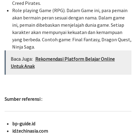
Creed Pirates.
Role playing Game (RPG). Dalam Game ini, para pemain
akan bermain peran sesuai dengan nama. Dalam game
ini, pemain dibebaskan menjelajah dunia game. Setiap
karakter akan mempunyai kekuatan dan kemampuan
yang berbeda. Contoh game: Final Fantasy, Dragon Quest,
Ninja Saga.
Baca Juga:
Rekomendasi Platform Belajar Online
Untuk Anak
Sumber referensi :
bp-guide.id
id.techinasia.com