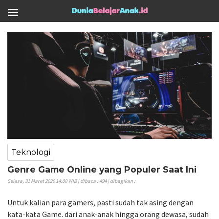
Teknologi
Genre Game Online yang Populer Saat Ini
Selasa, 31 Maret 2020 14:00 WIB | dibaca : 494 | dibagikan :
Untuk kalian para gamers, pasti sudah tak asing dengan
kata-kata Game. dari anak-anak hingga orang dewasa, sudah