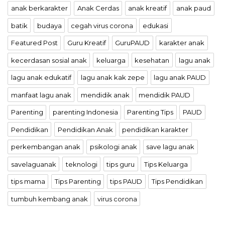
anak berkarakter
Anak Cerdas
anak kreatif
anak paud
batik
budaya
cegah virus corona
edukasi
Featured Post
Guru Kreatif
GuruPAUD
karakter anak
kecerdasan sosial anak
keluarga
kesehatan
lagu anak
lagu anak edukatif
lagu anak kak zepe
lagu anak PAUD
manfaat lagu anak
mendidik anak
mendidik PAUD
Parenting
parenting Indonesia
Parenting Tips
PAUD
Pendidikan
Pendidikan Anak
pendidikan karakter
perkembangan anak
psikologi anak
save lagu anak
savelaguanak
teknologi
tips guru
Tips Keluarga
tips mama
Tips Parenting
tips PAUD
Tips Pendidikan
tumbuh kembang anak
virus corona