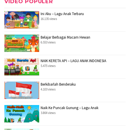
VIDEO POPULER
Ini Aku – Lagu Anak Terbaru
16.135 views
Belajar Berbagai Macam Hewan
6.553 views
NAIK KERETA API – LAGU ANAK INDONESIA
5.475 views
Berkibarlah Benderaku
4.103 views
Naik Ke Puncak Gunung – Lagu Anak
3.864 views