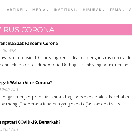
ARTIKEL
MEDIA
INSTITUSI
HIBURAN
TEMA
A
VIRUS CORONA
rantina Saat Pandemi Corona
2:00 WIB
ya wabah covid-19 atau yang kerap disebut dengan virus corona di
 dan tak terkecuali di Indonesia. Berbagai istilah yang bermunculan
Cegah Wabah Virus Corona?
12:00 WIB
 tengah menjadi perhatian khusus bagi beberapa praktisi kesehatan.
a menguji beberapa tanaman yang dapat dijadikan obat Virus
…
engatasi COVID-19, Benarkah?
08:00 WIB