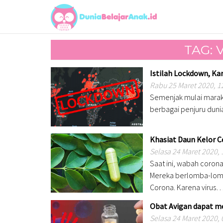
TAG: 
Istilah Lockdown, Ka
Rabu 25 Maret 2020, 1
Semenjak mulai marakn
berbagai penjuru dunia
Khasiat Daun Kelor 
Selasa 24 Maret 2020, 
Saat ini, wabah corona
Mereka berlomba-lomb
Corona. Karena virus
Obat Avigan dapat m
Selasa 24 Maret 2020, 