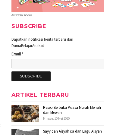
Alat Peraga Edukasi
SUBSCRIBE
Dapatkan notifikasi berita terbaru dari
DuniaBelajarAnak.id
Email *
ARTIKEL TERBARU
Resep Berbuka Puasa Murah Meriah
dan Mewah
Minggu, 10 Mei 2020
t
Sayyidah Aisyah r.a dan Lagu Aisyah