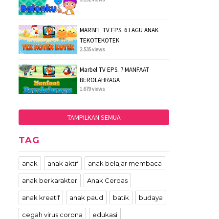
MARBEL TV EPS. 6 LAGU ANAK
TEKOTEKOTEK
2.535 views
Marbel TV EPS. 7 MANFAAT
BEROLAHRAGA
1.679 views
TAMPILKAN SEMUA
TAG
anak
anak aktif
anak belajar membaca
anak berkarakter
Anak Cerdas
anak kreatif
anak paud
batik
budaya
cegah virus corona
edukasi