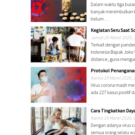
Dalam waktu tiga bula
banyak menimbulkan ke
belum…
Kegiatan Seru Saat S
Jumat 20 Maret 2020, 
Terkait dengan pandem
Indonesia Bapak Joko
distance, guna meng
Protokol Penanganan
Kamis 19 Maret 2020, 
Virus corona masih menj
ada 227 kasus positif
Cara Tingkatkan Day
Kamis 19 Maret 2020, 
Dengan adanya virus c
semua orang selalu was