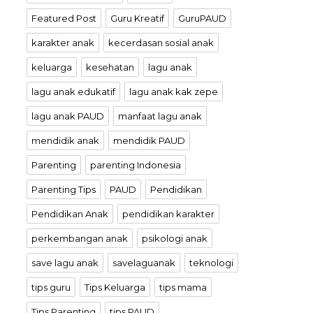
Featured Post
Guru Kreatif
GuruPAUD
karakter anak
kecerdasan sosial anak
keluarga
kesehatan
lagu anak
lagu anak edukatif
lagu anak kak zepe
lagu anak PAUD
manfaat lagu anak
mendidik anak
mendidik PAUD
Parenting
parenting Indonesia
Parenting Tips
PAUD
Pendidikan
Pendidikan Anak
pendidikan karakter
perkembangan anak
psikologi anak
save lagu anak
savelaguanak
teknologi
tips guru
Tips Keluarga
tips mama
Tips Parenting
tips PAUD