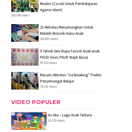
Muslim (Cocok Untuk Pembelajaran
Agama Islam)
163.059 views
15 Aktivitas Menyenangkan Untuk
Melatih Motorik Halus Anak
106.897 views
9 Tehnik Seni Rupa Favorit Anak-anak
PAUD (Guru PAUD Wajib Baca)
95.423 views
Macam Aktivitas “Ice Breaking” Praktis
Penyemangat Belajar
74.131 views
VIDEO POPULER
Ini Aku – Lagu Anak Terbaru
16.135 views