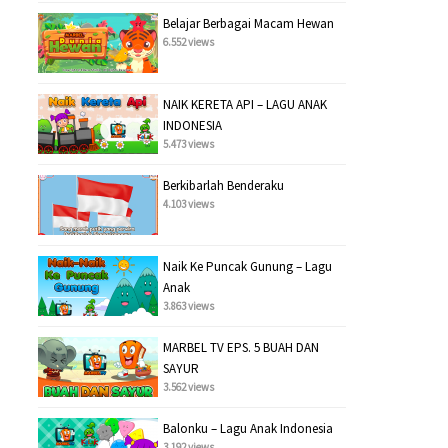
Belajar Berbagai Macam Hewan
6.552 views
NAIK KERETA API – LAGU ANAK
INDONESIA
5.473 views
Berkibarlah Benderaku
4.103 views
Naik Ke Puncak Gunung – Lagu
Anak
3.863 views
MARBEL TV EPS. 5 BUAH DAN
SAYUR
3.562 views
Balonku – Lagu Anak Indonesia
3.192 views