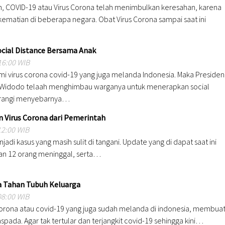
n, COVID-19 atau Virus Corona telah menimbulkan keresahan, karena
matian di beberapa negara. Obat Virus Corona sampai saat ini
ocial Distance Bersama Anak
16:00 WIB
i virus corona covid-19 yang juga melanda Indonesia. Maka Presiden
 Widodo telaah menghimbau warganya untuk menerapkan social
urangi menyebarnya…
 Virus Corona dari Pemerintah
12:00 WIB
adi kasus yang masih sulit di tangani. Update yang di dapat saat ini
 dan 12 orang meninggal, serta…
a Tahan Tubuh Keluarga
08:00 WIB
orona atau covid-19 yang juga sudah melanda di indonesia, membua
pada. Agar tak tertular dan terjangkit covid-19 sehingga kini…