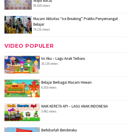
Wajib Baca)
95.425 views
Macam Aktivitas “Ice Breaking” Praktis Penyemangat
Belajar
74.131 views
VIDEO POPULER
Ini Aku – Lagu Anak Terbaru
16.135 views
Belajar Berbagai Macam Hewan
6.553 views
NAIK KERETA API – LAGU ANAK INDONESIA
5.481 views
Berkibarlah Benderaku