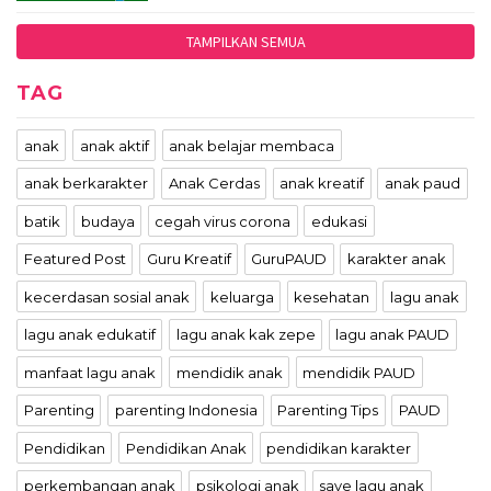
TAMPILKAN SEMUA
TAG
anak
anak aktif
anak belajar membaca
anak berkarakter
Anak Cerdas
anak kreatif
anak paud
batik
budaya
cegah virus corona
edukasi
Featured Post
Guru Kreatif
GuruPAUD
karakter anak
kecerdasan sosial anak
keluarga
kesehatan
lagu anak
lagu anak edukatif
lagu anak kak zepe
lagu anak PAUD
manfaat lagu anak
mendidik anak
mendidik PAUD
Parenting
parenting Indonesia
Parenting Tips
PAUD
Pendidikan
Pendidikan Anak
pendidikan karakter
perkembangan anak
psikologi anak
save lagu anak