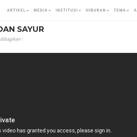
ARTIKEL
MEDIA
INSTITUSI
HIBURAN
TEMA
A
 DAN SAYUR
 dibagikan :