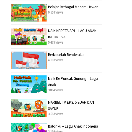
Belajar Berbagai Macam Hewan
6.553 views
NAIK KERETA API – LAGU ANAK
INDONESIA
5.475 views
Berkibarlah Benderaku
4.103 views
Naik Ke Puncak Gunung – Lagu
Anak
3.864 views
MARBEL TV EPS. 5 BUAH DAN
SAYUR
3.563 views
Balonku – Lagu Anak Indonesia
3.193 views